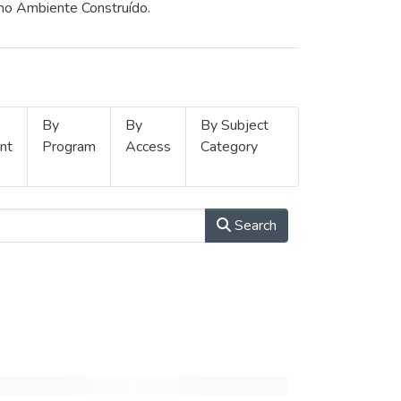
 no Ambiente Construído.
By
By
By Subject
nt
Program
Access
Category
Search