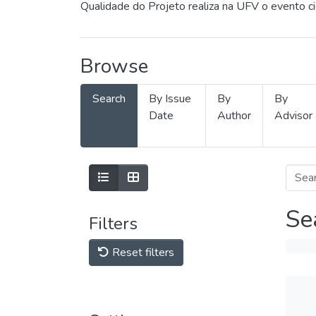
Qualidade do Projeto realiza na UFV o evento c
Browse
Search
By Issue
By
By
Date
Author
Advisor
Se
Filters
Reset filters