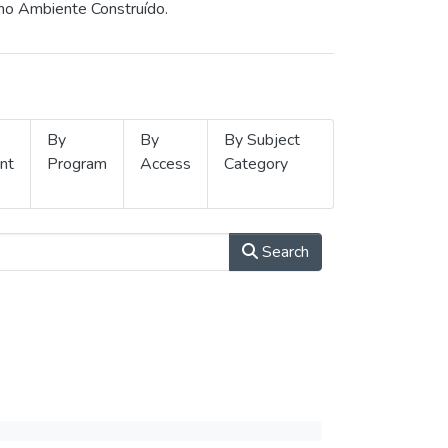
 no Ambiente Construído.
By
By
By Subject
nt
Program
Access
Category
Search