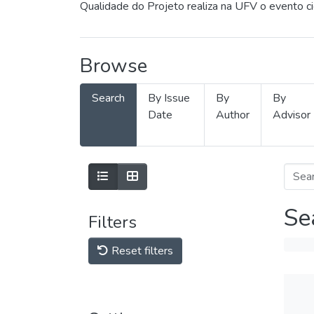
Qualidade do Projeto realiza na UFV o evento c
Browse
Search
By Issue
By
By
Date
Author
Advisor
Se
Filters
Reset filters