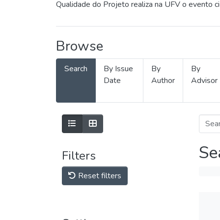
Qualidade do Projeto realiza na UFV o evento c
Browse
Search
By Issue
By
By
Date
Author
Advisor
Se
Filters
Reset filters