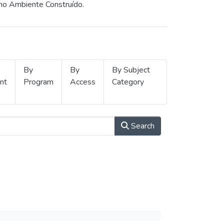
 no Ambiente Construído.
By
By
By Subject
nt
Program
Access
Category
Search