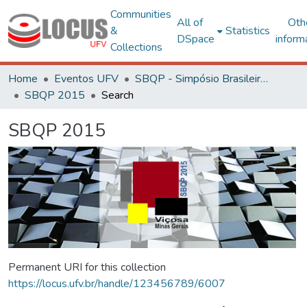
Communities
All of
Oth
&
Statistics
DSpace
inform
Collections
Home
Eventos UFV
SBQP - Simpósio Brasileiro de Qualidade do Projeto no Ambiente Construído
SBQP 2015
Search
SBQP 2015
Permanent URI for this collection
https://locus.ufv.br/handle/123456789/6007