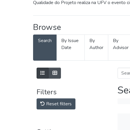
Qualidade do Projeto realiza na UFV o evento c
Browse
Search
By Issue
By
By
Date
Author
Advisor
Se
Filters
Reset filters