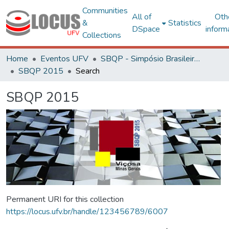
Communities
All of
Oth
&
Statistics
DSpace
inform
Collections
Home
Eventos UFV
SBQP - Simpósio Brasileiro de Qualidade do Projeto no Ambiente Construído
SBQP 2015
Search
SBQP 2015
Permanent URI for this collection
https://locus.ufv.br/handle/123456789/6007