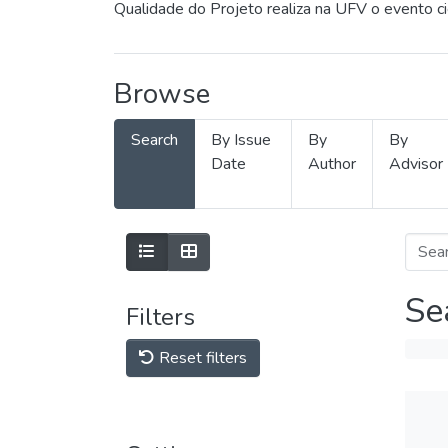
Qualidade do Projeto realiza na UFV o evento c
Browse
Search
By Issue
By
By
Date
Author
Advisor
Se
Filters
Reset filters