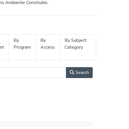
 no Ambiente Construído.
By
By
By Subject
nt
Program
Access
Category
Search