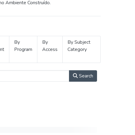
 no Ambiente Construído.
By
By
By Subject
nt
Program
Access
Category
Search