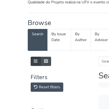
Qualidade do Projeto realiza na UFV o evento c
Browse
Search
By Issue
By
By
Date
Author
Advisor
Se
Filters
Reset filters