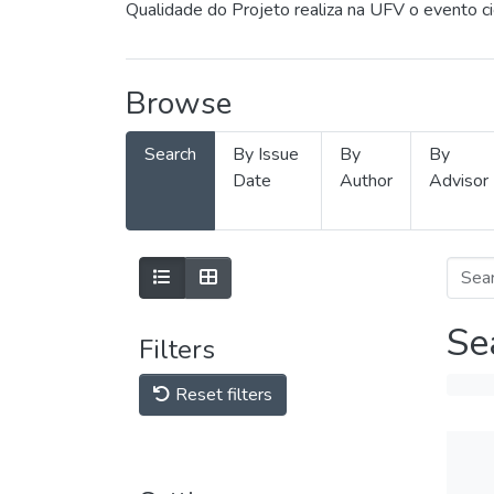
Qualidade do Projeto realiza na UFV o evento c
Browse
Search
By Issue
By
By
Date
Author
Advisor
Se
Filters
Reset filters