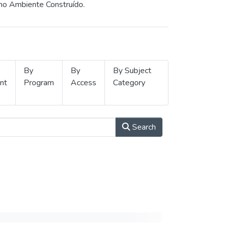
 no Ambiente Construído.
By
By
By Subject
nt
Program
Access
Category
Search