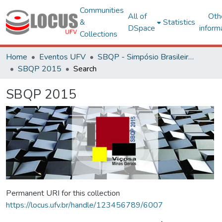
Communities
All of
Oth
&
Statistics
DSpace
inform
Collections
Home
Eventos UFV
SBQP - Simpósio Brasileiro de Qualidade do Projeto no Ambiente Construído
SBQP 2015
Search
SBQP 2015
Permanent URI for this collection
https://locus.ufv.br/handle/123456789/6007