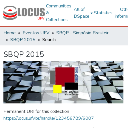
Communities
All of
Oth
&
Statistics
DSpace
inform
Collections
Home
Eventos UFV
SBQP - Simpósio Brasileiro de Qualidade do Projeto no Ambiente Construído
SBQP 2015
Search
SBQP 2015
Permanent URI for this collection
https://locus.ufv.br/handle/123456789/6007