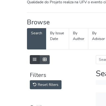
Qualidade do Projeto realiza na UFV o evento c
Browse
Search
By Issue
By
By
Date
Author
Advisor
Se
Filters
Reset filters