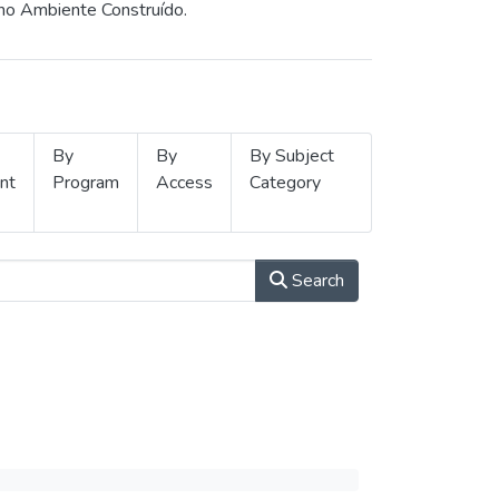
 no Ambiente Construído.
By
By
By Subject
nt
Program
Access
Category
Search