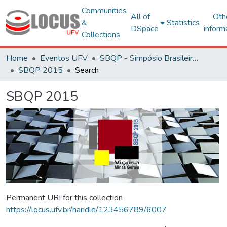
Communities
All of
Oth
&
Statistics
DSpace
inform
Collections
Home
Eventos UFV
SBQP - Simpósio Brasileiro de Qualidade do Projeto no Ambiente Construído
SBQP 2015
Search
SBQP 2015
Permanent URI for this collection
https://locus.ufv.br/handle/123456789/6007