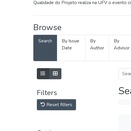
Qualidade do Projeto realiza na UFV o evento c
Browse
Search
By Issue
By
By
Date
Author
Advisor
Se
Filters
Reset filters