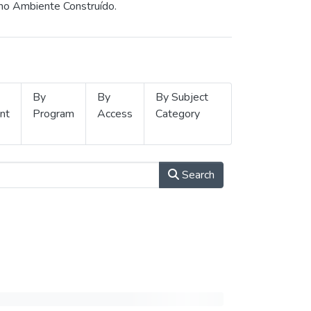
 no Ambiente Construído.
By
By
By Subject
nt
Program
Access
Category
Search