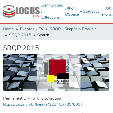
Communities
All of
Oth
&
Statistics
DSpace
inform
Collections
Home
Eventos UFV
SBQP - Simpósio Brasileiro de Qualidade do Projeto no Ambiente Construído
SBQP 2015
Search
SBQP 2015
Permanent URI for this collection
https://locus.ufv.br/handle/123456789/6007