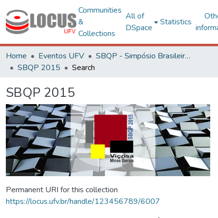
Communities
All of
Oth
&
Statistics
DSpace
inform
Collections
Home
Eventos UFV
SBQP - Simpósio Brasileiro de Qualidade do Projeto no Ambiente Construído
SBQP 2015
Search
SBQP 2015
Permanent URI for this collection
https://locus.ufv.br/handle/123456789/6007