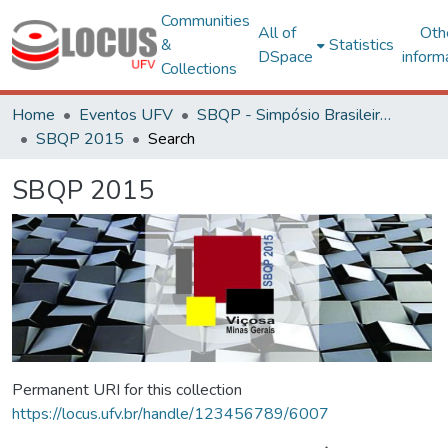
Communities
All of
Oth
&
Statistics
DSpace
inform
Collections
Home
Eventos UFV
SBQP - Simpósio Brasileiro de Qualidade do Projeto no Ambiente Construído
SBQP 2015
Search
SBQP 2015
Permanent URI for this collection
https://locus.ufv.br/handle/123456789/6007