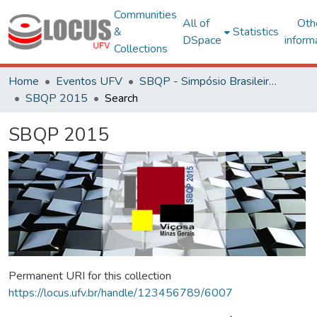
Communities
All of
Oth
&
Statistics
DSpace
inform
Collections
Home
Eventos UFV
SBQP - Simpósio Brasileiro de Qualidade do Projeto no Ambiente Construído
SBQP 2015
Search
SBQP 2015
Permanent URI for this collection
https://locus.ufv.br/handle/123456789/6007