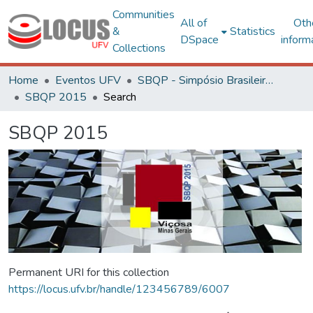
Communities
All of
Oth
&
Statistics
DSpace
inform
Collections
Home
Eventos UFV
SBQP - Simpósio Brasileiro de Qualidade do Projeto no Ambiente Construído
SBQP 2015
Search
SBQP 2015
Permanent URI for this collection
https://locus.ufv.br/handle/123456789/6007