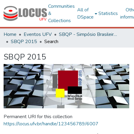
Communities
All of
Oth
&
Statistics
DSpace
inform
Collections
Home
Eventos UFV
SBQP - Simpósio Brasileiro de Qualidade do Projeto no Ambiente Construído
SBQP 2015
Search
SBQP 2015
Permanent URI for this collection
https://locus.ufv.br/handle/123456789/6007