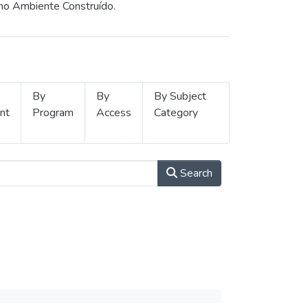
 no Ambiente Construído.
By
By
By Subject
nt
Program
Access
Category
Search