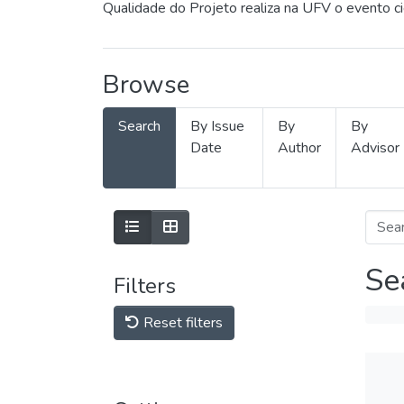
Qualidade do Projeto realiza na UFV o evento c
Browse
Search
By Issue
By
By
Date
Author
Advisor
Se
Filters
Reset filters