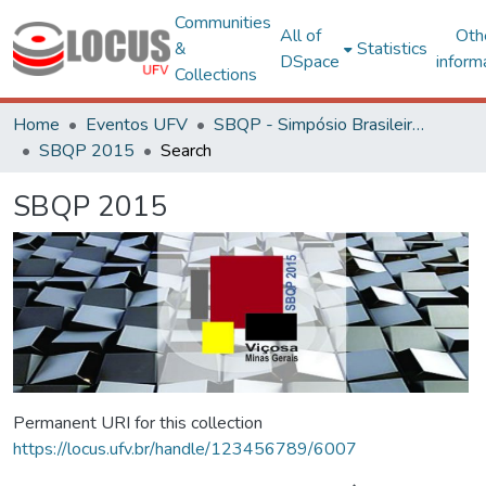
Communities
All of
Oth
&
Statistics
DSpace
inform
Collections
Home
Eventos UFV
SBQP - Simpósio Brasileiro de Qualidade do Projeto no Ambiente Construído
SBQP 2015
Search
SBQP 2015
Permanent URI for this collection
https://locus.ufv.br/handle/123456789/6007