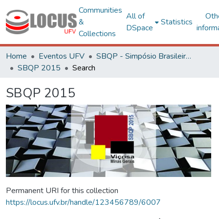
Communities
All of
Oth
&
Statistics
DSpace
inform
Collections
Home
Eventos UFV
SBQP - Simpósio Brasileiro de Qualidade do Projeto no Ambiente Construído
SBQP 2015
Search
SBQP 2015
Permanent URI for this collection
https://locus.ufv.br/handle/123456789/6007