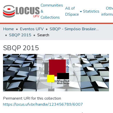
Communities
All of
Oth
&
Statistics
DSpace
inform
Collections
Home
Eventos UFV
SBQP - Simpósio Brasileiro de Qualidade do Projeto no Ambiente Construído
SBQP 2015
Search
SBQP 2015
Permanent URI for this collection
https://locus.ufv.br/handle/123456789/6007