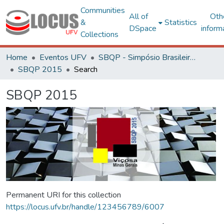
Communities
All of
Oth
&
Statistics
DSpace
inform
Collections
Home
Eventos UFV
SBQP - Simpósio Brasileiro de Qualidade do Projeto no Ambiente Construído
SBQP 2015
Search
SBQP 2015
Permanent URI for this collection
https://locus.ufv.br/handle/123456789/6007