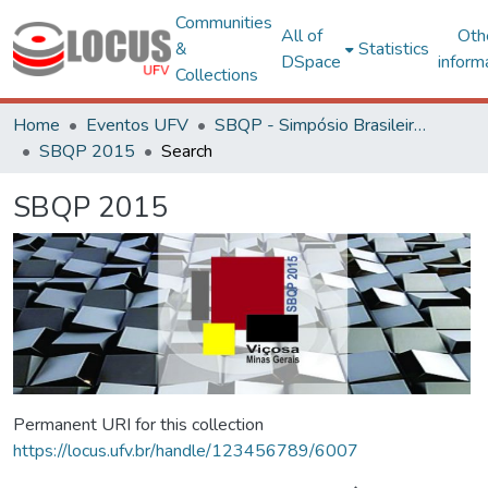
Communities
All of
Oth
&
Statistics
DSpace
inform
Collections
Home
Eventos UFV
SBQP - Simpósio Brasileiro de Qualidade do Projeto no Ambiente Construído
SBQP 2015
Search
SBQP 2015
Permanent URI for this collection
https://locus.ufv.br/handle/123456789/6007