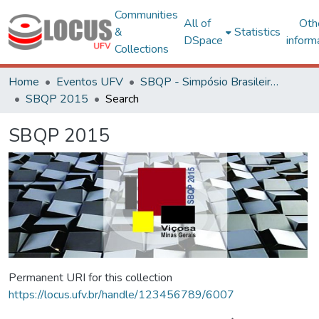
Communities
All of
Oth
&
Statistics
DSpace
inform
Collections
Home
Eventos UFV
SBQP - Simpósio Brasileiro de Qualidade do Projeto no Ambiente Construído
SBQP 2015
Search
SBQP 2015
Permanent URI for this collection
https://locus.ufv.br/handle/123456789/6007