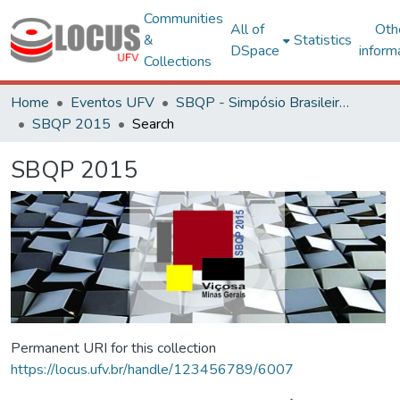
Communities
All of
Oth
&
Statistics
DSpace
inform
Collections
Home
Eventos UFV
SBQP - Simpósio Brasileiro de Qualidade do Projeto no Ambiente Construído
SBQP 2015
Search
SBQP 2015
Permanent URI for this collection
https://locus.ufv.br/handle/123456789/6007