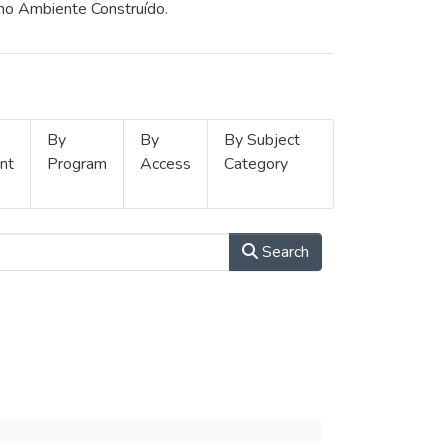
 no Ambiente Construído.
By
By
By Subject
nt
Program
Access
Category
Search