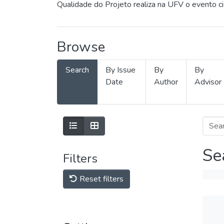
Qualidade do Projeto realiza na UFV o evento c
Browse
Search
By Issue
By
By
Date
Author
Advisor
Se
Filters
Reset filters