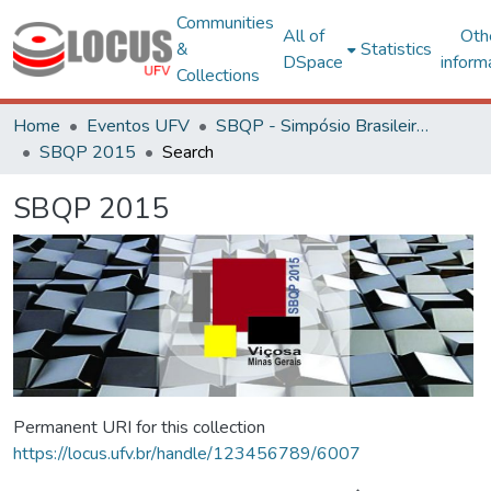
Communities
All of
Oth
&
Statistics
DSpace
inform
Collections
Home
Eventos UFV
SBQP - Simpósio Brasileiro de Qualidade do Projeto no Ambiente Construído
SBQP 2015
Search
SBQP 2015
Permanent URI for this collection
https://locus.ufv.br/handle/123456789/6007