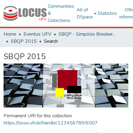
Communities
All of
Oth
&
Statistics
DSpace
inform
Collections
Home
Eventos UFV
SBQP - Simpósio Brasileiro de Qualidade do Projeto no Ambiente Construído
SBQP 2015
Search
SBQP 2015
Permanent URI for this collection
https://locus.ufv.br/handle/123456789/6007