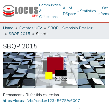
Communities
All of
Oth
&
Statistics
DSpace
inform
Collections
Home
Eventos UFV
SBQP - Simpósio Brasileiro de Qualidade do Projeto no Ambiente Construído
SBQP 2015
Search
SBQP 2015
Permanent URI for this collection
https://locus.ufv.br/handle/123456789/6007