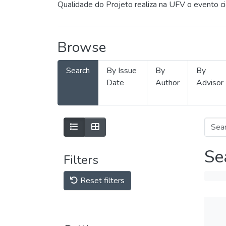
Qualidade do Projeto realiza na UFV o evento c
Browse
Search
By Issue
By
By
Date
Author
Advisor
Se
Filters
Reset filters