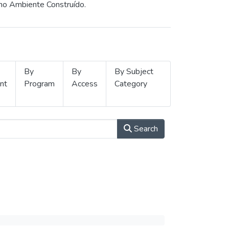
 no Ambiente Construído.
By
By
By Subject
nt
Program
Access
Category
Search