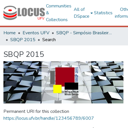
Communities
All of
Oth
&
Statistics
DSpace
inform
Collections
Home
Eventos UFV
SBQP - Simpósio Brasileiro de Qualidade do Projeto no Ambiente Construído
SBQP 2015
Search
SBQP 2015
Permanent URI for this collection
https://locus.ufv.br/handle/123456789/6007