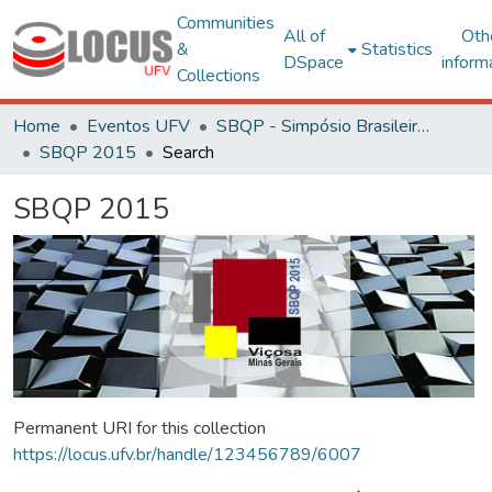
Communities
All of
Oth
&
Statistics
DSpace
inform
Collections
Home
Eventos UFV
SBQP - Simpósio Brasileiro de Qualidade do Projeto no Ambiente Construído
SBQP 2015
Search
SBQP 2015
Permanent URI for this collection
https://locus.ufv.br/handle/123456789/6007