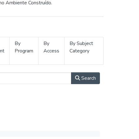
 no Ambiente Construído.
By
By
By Subject
nt
Program
Access
Category
Search