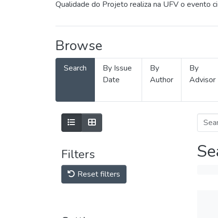
Qualidade do Projeto realiza na UFV o evento c
Browse
Search
By Issue
By
By
Date
Author
Advisor
Se
Filters
Reset filters