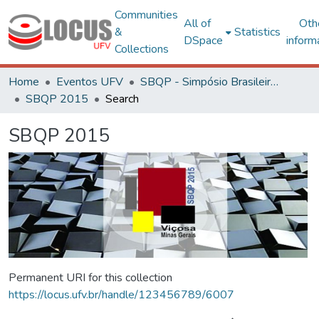
Communities
All of
Oth
&
Statistics
DSpace
inform
Collections
Home
Eventos UFV
SBQP - Simpósio Brasileiro de Qualidade do Projeto no Ambiente Construído
SBQP 2015
Search
SBQP 2015
Permanent URI for this collection
https://locus.ufv.br/handle/123456789/6007