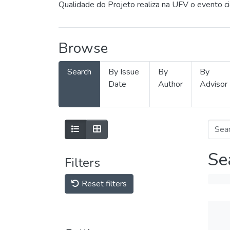
Qualidade do Projeto realiza na UFV o evento c
Browse
Search
By Issue
By
By
Date
Author
Advisor
Se
Filters
Reset filters