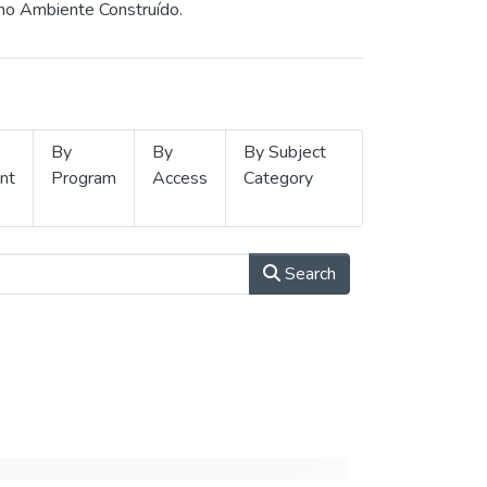
 no Ambiente Construído.
By
By
By Subject
nt
Program
Access
Category
Search