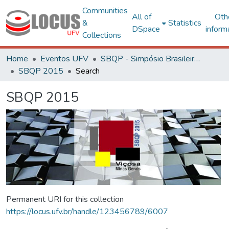
Communities
All of
Oth
&
Statistics
DSpace
inform
Collections
Home
Eventos UFV
SBQP - Simpósio Brasileiro de Qualidade do Projeto no Ambiente Construído
SBQP 2015
Search
SBQP 2015
Permanent URI for this collection
https://locus.ufv.br/handle/123456789/6007