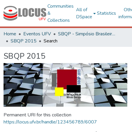
Communities
All of
Oth
&
Statistics
DSpace
inform
Collections
Home
Eventos UFV
SBQP - Simpósio Brasileiro de Qualidade do Projeto no Ambiente Construído
SBQP 2015
Search
SBQP 2015
Permanent URI for this collection
https://locus.ufv.br/handle/123456789/6007