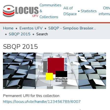
Communities
All of
Oth
&
Statistics
DSpace
inform
Collections
Home
Eventos UFV
SBQP - Simpósio Brasileiro de Qualidade do Projeto no Ambiente Construído
SBQP 2015
Search
SBQP 2015
Permanent URI for this collection
https://locus.ufv.br/handle/123456789/6007