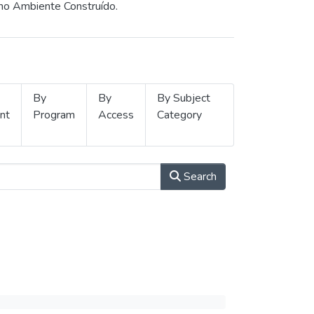
 no Ambiente Construído.
By
By
By Subject
nt
Program
Access
Category
Search