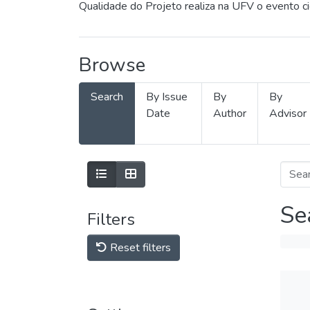
Qualidade do Projeto realiza na UFV o evento c
Browse
Search
By Issue
By
By
Date
Author
Advisor
Se
Filters
Reset filters