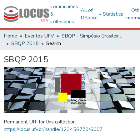
Communities
All of
Oth
&
Statistics
DSpace
inform
Collections
Home
Eventos UFV
SBQP - Simpósio Brasileiro de Qualidade do Projeto no Ambiente Construído
SBQP 2015
Search
SBQP 2015
Permanent URI for this collection
https://locus.ufv.br/handle/123456789/6007