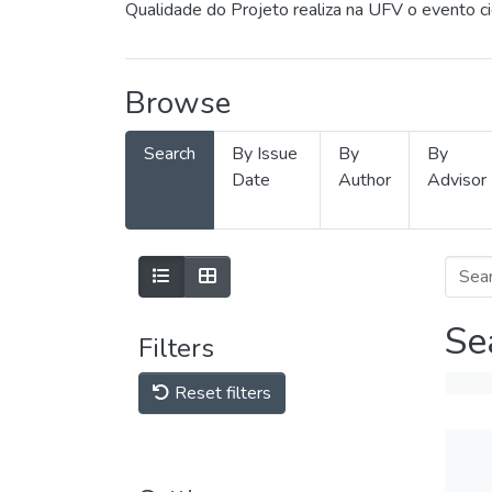
Qualidade do Projeto realiza na UFV o evento c
Browse
Search
By Issue
By
By
Date
Author
Advisor
Se
Filters
Reset filters