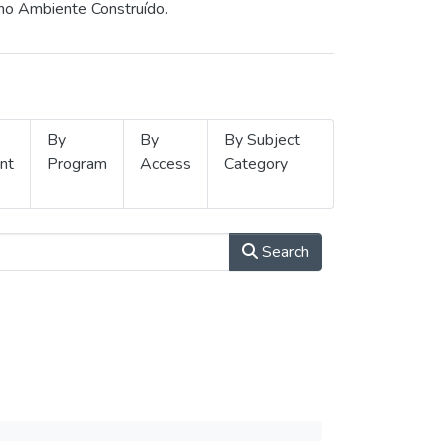
 no Ambiente Construído.
By
By
By Subject
nt
Program
Access
Category
Search