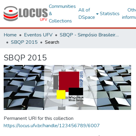
Communities
All of
Oth
&
Statistics
DSpace
inform
Collections
Home
Eventos UFV
SBQP - Simpósio Brasileiro de Qualidade do Projeto no Ambiente Construído
SBQP 2015
Search
SBQP 2015
Permanent URI for this collection
https://locus.ufv.br/handle/123456789/6007