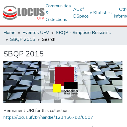
Communities
All of
Oth
&
Statistics
DSpace
inform
Collections
Home
Eventos UFV
SBQP - Simpósio Brasileiro de Qualidade do Projeto no Ambiente Construído
SBQP 2015
Search
SBQP 2015
Permanent URI for this collection
https://locus.ufv.br/handle/123456789/6007