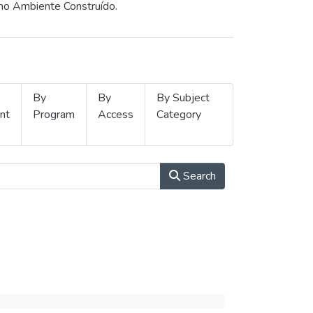
 no Ambiente Construído.
By
By
By Subject
nt
Program
Access
Category
Search