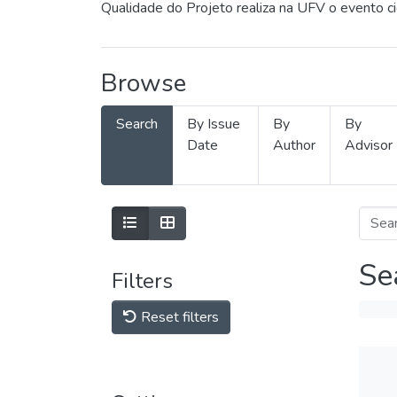
Qualidade do Projeto realiza na UFV o evento c
Browse
Search
By Issue
By
By
Date
Author
Advisor
Se
Filters
Reset filters