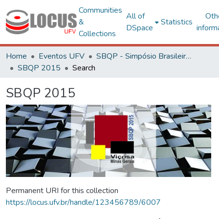
Communities
All of
Oth
&
Statistics
DSpace
inform
Collections
Home
Eventos UFV
SBQP - Simpósio Brasileiro de Qualidade do Projeto no Ambiente Construído
SBQP 2015
Search
SBQP 2015
Permanent URI for this collection
https://locus.ufv.br/handle/123456789/6007