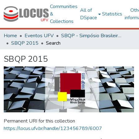
Communities
All of
Oth
&
Statistics
DSpace
inform
Collections
Home
Eventos UFV
SBQP - Simpósio Brasileiro de Qualidade do Projeto no Ambiente Construído
SBQP 2015
Search
SBQP 2015
Permanent URI for this collection
https://locus.ufv.br/handle/123456789/6007