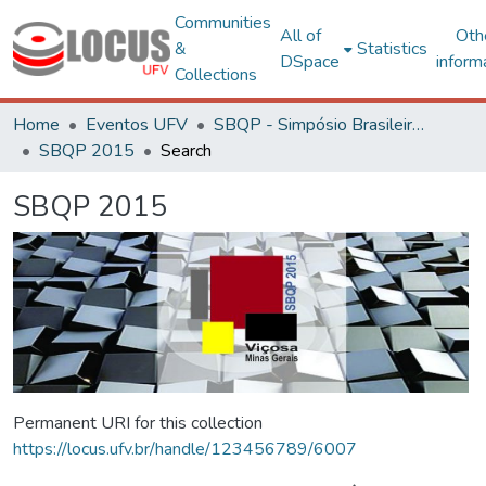
Communities
All of
Oth
&
Statistics
DSpace
inform
Collections
Home
Eventos UFV
SBQP - Simpósio Brasileiro de Qualidade do Projeto no Ambiente Construído
SBQP 2015
Search
SBQP 2015
Permanent URI for this collection
https://locus.ufv.br/handle/123456789/6007